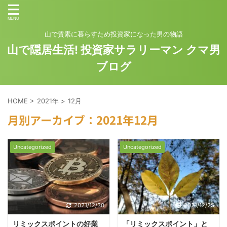
山で質素に暮らすため投資家になった男の物語
山で隠居生活! 投資家サラリーマン クマ男
ブログ
HOME
>
2021年
>
12月
月別アーカイブ：2021年12月
Uncategorized
Uncategorized
2021/12/30
2021/12/25
リミックスポイントの好業
「リミックスポイント」と