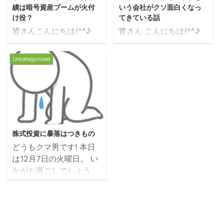
績は暗号資産ブームが火付
いう会社がクソ面白くなっ
け役？
てきている話
皆さんこんにちは(^^♪
皆さん こんにちは(^^♪
クマ男でございます。 今
クマ男です! 今回は⇩
回は『リミックスポイン
「リミックスポイント」
Uncategorized
トの好業績は暗号資産ブ
という会社がクソ面白く
ームが火付け役？』とい
なってきている話 という
うテーマで話をすすめて
テーマで話をしていきた
いきたいと思います。
いと思います。 この記
ちなみに今回の記事は、
事はこんな方にオススメ
2021/12/7
下記記事の続編というか
かなと思ってます⇩ 暗号
株式投資に暴落はつきもの
たちで書いております!
資産や株など、投資に興
どうもクマ男です! 本日
もし内容に興味のある方
味のある方 日本の将来が
は12月7日の火曜日。 い
は先に⇩の投稿をチェッ
どうなっていくのか不安
かがお過ごしでしょう
クして頂けたらと思いま
な方 以上の方にオスス
か？ 気がつけば12月で
す さて、今回は「なぜ
メなのかなと思います。
すね・・・ なんとも時が
金融関連事業の伸びてい
なお、二部構成で記事
たつのが異常に早いと感
るのか？」 ここにフォー
を書いていきたいと思い
じているこの頃。 そし
カスして記事を書いてみ
ますので、最後まで読ん