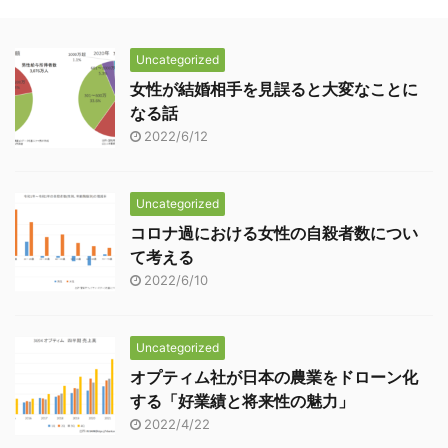
て、良くも悪くも変化の
ました! なお、本記事に
で頂けたらなんとなくオ
多い一年だったと感じて
かんしては⇩ リミックス
ススメの理由が分かるか
Uncategorized
います。 私個人として
ポイントへの投資を検討
と思います! リミック ...
女性が結婚相手を見誤ると大変なことに
は、とても刺激的な一年
している方 暗 ...
なる話
で、恐らく人間的に成長
2022/6/12
したのかなと思っていま
す・・・多分(笑) さ
て、本日、楽天証券から
Uncategorized
一通のメールが届きまし
コロナ過における女性の自殺者数につい
た。 内容は「配当金の入
て考える
金予定をお知らせしま
2022/6/10
す」とのこと。 添付した
写真をご覧になられたら
分かるように「みずほフ
Uncategorized
ィナンシャルグループ」
オプティム社が日本の農業をドローン化
か ...
する「好業績と将来性の魅力」
2022/4/22