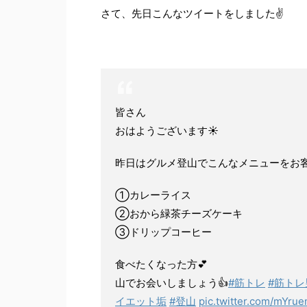
さて、先日こんなツイートをしました✌
皆さん
おはようございます☀
昨日はグルメ登山でこんなメニューをお客
①カレーライス
②おから緑茶チーズケーキ
③ドリップコーヒー
食べたくなった方💕
山でお会いしましょう👍
#筋トレ
#筋トレ
イエット垢
#登山
pic.twitter.com/mYr