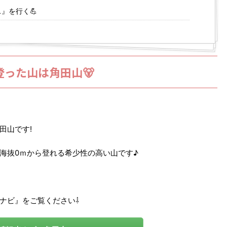
』を行く💪
登った山は角田山🐻
田山です!
海抜0ｍから登れる希少性の高い山です♪
ナビ』をご覧ください⇩