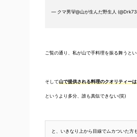
— クマ男🐻@山が生んだ野生人 (@Drk732
ご覧の通り、私が山で手料理を振る舞うといった
そして
山で提供される料理のクオリティーは
というより多分、誰も真似できない(笑)
と、いきなり上から目線でムカついた方