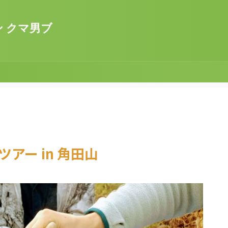
ン クマ男ブ
アー in 角田山