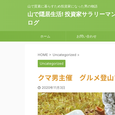
山で質素に暮らすため投資家になった男の物語
山で隠居生活! 投資家サラリーマ
ログ
ホーム
お問い合わせ
HOME
>
Uncategorized
>
Uncategorized
クマ男主催 グルメ登山ツ
2020年11月3日