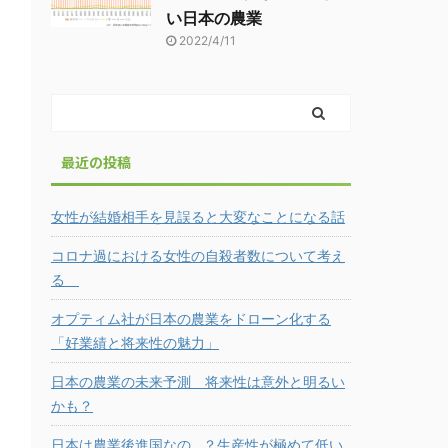
い日本の農業
2022/4/11
最近の投稿
女性が結婚相手を見誤ると大変なことになる話
コロナ過における女性の自殺者数について考え
る
オプティム社が日本の農業をドローン化する
「好業績と将来性の魅力」
日本の農業の未来予測 将来性は意外と明るい
かも？
日本は農業後進国なの…？生産性が極めて低い