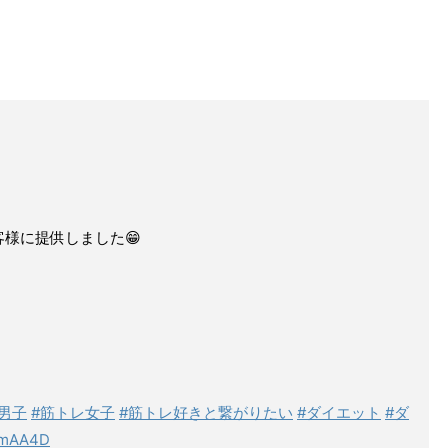
様に提供しました😁
男子
#筋トレ女子
#筋トレ好きと繋がりたい
#ダイエット
#ダ
uemAA4D